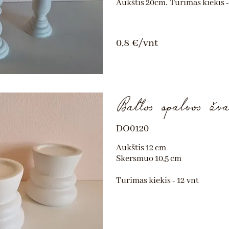
Aukštis 20
cm.
Turimas kiekis -
0,8 €/vnt
Baltos spalvos žva
DO0120
Aukštis 12 cm
Skersmuo 10,5 cm
Turimas kiekis - 12
vnt