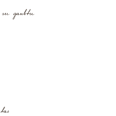
 su gaubtu
tas