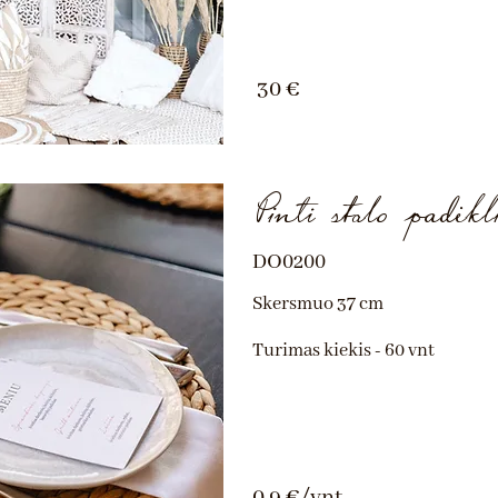
30 €
Pinti stalo padėkl
DO0200
Skersmuo 37 cm
Turimas kiekis - 60 vnt
0,9 €/vnt