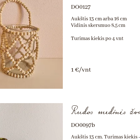
DO0127
Aukštis 13 cm arba 16 cm
Vidinis skersmuo 8,5 cm
Turimas kiekis po 4 vnt
1 €/vnt
Rudos medinės žva
DO0097b
Aukštis 13 cm. Turimas kiekis -