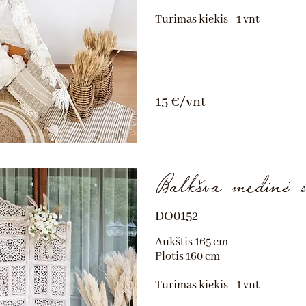
Turimas kiekis - 1 vnt
15 €/vnt
Balkšva medinė s
DO0152
Aukštis 165 cm
Plotis 160 cm
Turimas kiekis - 1 vnt