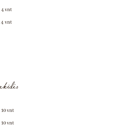
 4 vnt
 4
vnt
kidės
 10 vnt
 10 vnt