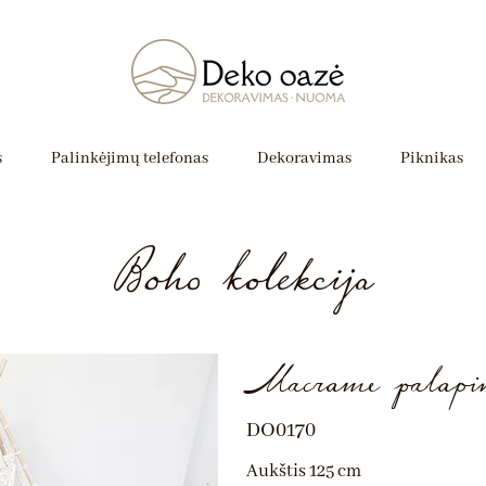
s
Palinkėjimų telefonas
Dekoravimas
Piknikas
Boho kolekcija
Macrame palapi
DO0170
Aukštis 125 cm