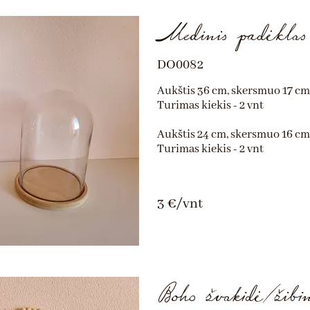
Medinis padėklas
DO0082
Aukštis 36 cm, skersmuo 17 cm
Turimas kiekis - 2 vnt
Aukštis 24 cm, skersmuo 16 cm
Turimas kiekis - 2 vnt
3 €/vnt
Boho žvakidė/žibin