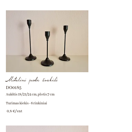
Metalinė juoda žvakidė
DO0185
Aukštis 18/21/24 cm, plotis 7 cm
Turimas kiekis - 6 rinkiniai
0,8 €/vnt