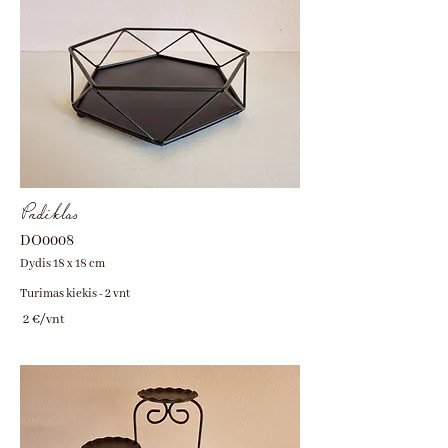
Padėklas
DO0008
Dydis 18 x 18 cm
Turimas kiekis - 2 vnt
2 €/vnt