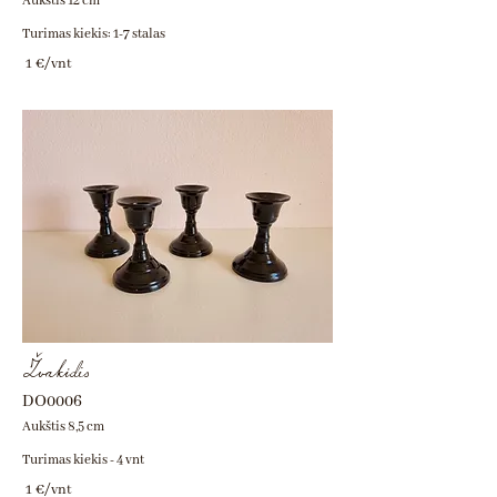
Aukštis 12 cm
Turimas kiekis: 1-7 stalas
1 €/vnt
Žvakidės
DO0006
Aukštis 8,5 cm
Turimas kiekis - 4 vnt
1 €/vnt