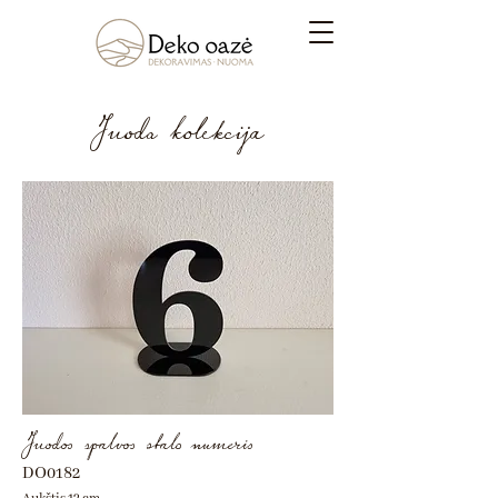
Juoda kolekcija
Juodos spalvos stalo numeris
DO0182