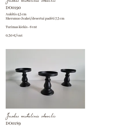
Juodas metalinis stovelis
DO0190
Aukštis 4,5 cm
Skersmuo žvakei/desertui padėti 7,5 cm
Turimas kiekis - 6 vnt
0,50 €/vnt
Juodas metalinis stovelis
DO0189