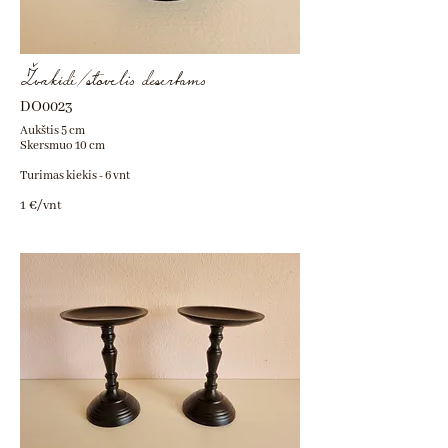
Žvakidė/stovelis desertams
DO0023
Aukštis 5 cm
Skersmuo 10 cm
Turimas kiekis - 6 vnt
1 €/vnt