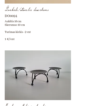
Žvakidė/stovelis desertams
DO0024
Aukštis 16 cm
Skersmuo 10 cm
Turimas kiekis - 2 vnt
1 €/vnt