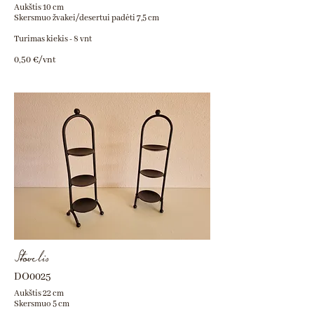
Aukštis 10 cm
Skersmuo žvakei/desertui padėti 7,5 cm
Turimas kiekis - 8 vnt
0,50 €/vnt
Stovelis
DO0025
Aukštis 22 cm
Skersmuo 5 cm