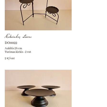
Keksiukų stovas
DO0022
Aukštis 28 cm
Turimas kiekis - 2 vnt
2 €/vnt