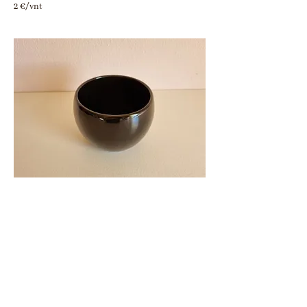
2 €/vnt
Vazonas
DO0027
Aukštis 9 cm
Skersmuo 10 cm
Turimas kiekis - 7 vnt
2 €/vnt