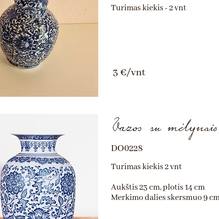
Turimas kiekis - 2 vnt
3 €/vnt
Vazos su mėlynais 
DO0228
Turimas kiekis 2 vnt
Aukštis 23 cm, plotis 14 cm
Merkimo dalies skersmuo 9 c