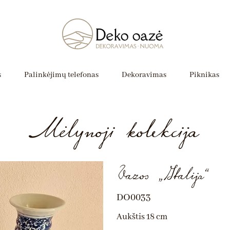
s
Palinkėjimų telefonas
Dekoravimas
Piknikas
Mėlynoji kolekcija
Vazos „Italija“
DO0033
Aukštis 18 cm