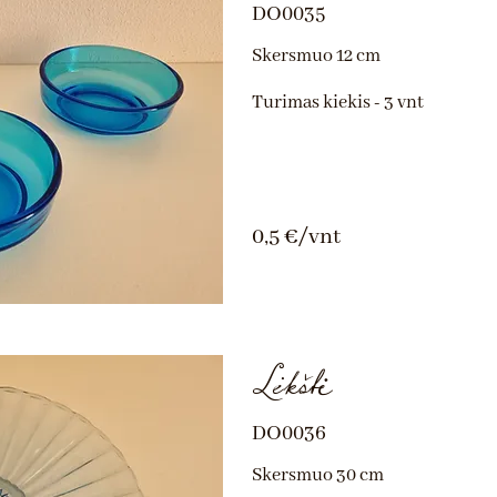
DO0035
Skersmuo 12 cm
Turimas kiekis - 3 vnt
0,5 €/vnt
Lėkštė
DO0036
Skersmuo 30 cm