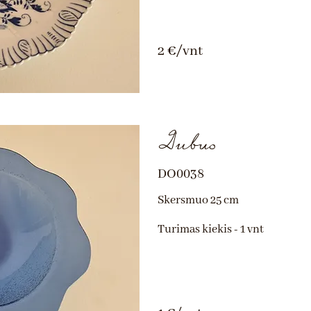
2 €/vnt
Dubuo
DO0038
Skersmuo 25 cm
Turimas kiekis - 1 vnt