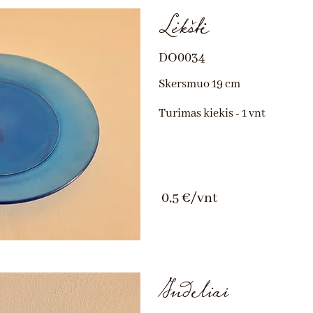
Lėkštė
DO0034
Skersmuo 19 cm
Turimas kiekis - 1 vnt
0,5 €/vnt
Indeliai