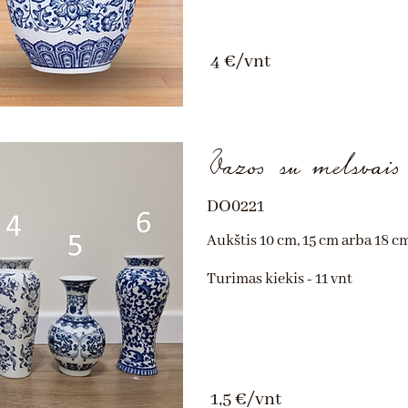
4 €/vnt
Vazos su melsvais 
DO0221
Aukštis 10 cm, 15 cm arba 18 c
Turimas kiekis - 11 vnt
1,5 €/vnt