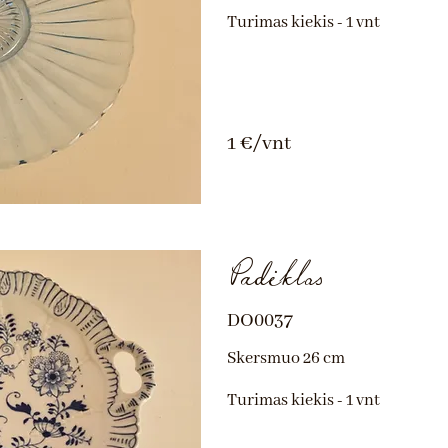
Turimas kiekis - 1 vnt
1 €/vnt
Padėklas
DO0037
Skersmuo 26 cm
Turimas kiekis - 1 vnt