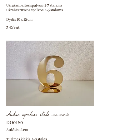
Užrašas baltos spalvos: 1-7 stalams
Užrašas rusvos spalvos: 1-5 stalams
Dydis 10 x 15 cm
3 €/vnt
Aukso spalvos stalo numeris
DO0180
Aukštis 12 cm
Turimas kiekis: 1-8 stalas