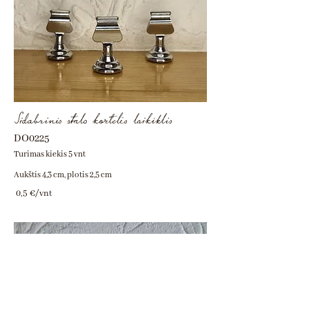
Sidabrinis stalo kortelės laikiklis
DO0225
Turimas kiekis 5 vnt
Aukštis 4,3 cm, plotis 2,5 cm
0,5 €/vnt