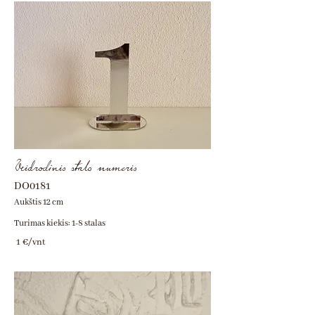
Veidrodinis stalo numeris
DO0181
Aukštis 12 cm
Turimas kiekis: 1-8 stalas
1 €/vnt